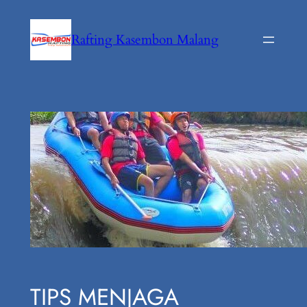
Lewati
ke
Rafting Kasembon Malang
konten
TIPS MENJAGA