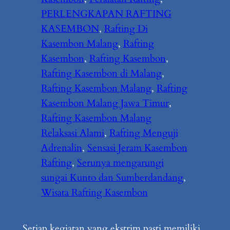
PERLENGKAPAN RAFTING
KASEMBON
, 
Rafting Di
Kasembon Malang
, 
Rafting
Kasembon
, 
Rafting Kasembon
, 
Rafting Kasembon di Malang
, 
Rafting Kasembon Malang
, 
Rafting
Kasembon Malang Jawa Timur
, 
Rafting Kasembon Malang
Relaksasi Alami
, 
Rafting Menguji
Adrenalin
, 
Sensasi Jeram Kasembon
Rafting
, 
Serunya mengarungi
sungai Kunto dan Sumberdandang
, 
Wisata Rafting Kasembon
Setiap kegiatan yang ekstrim pasti memiliki