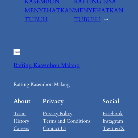
KASEMBON
RAFTING BISA
MENYEHATKAN
MENYEHATKAN
TUBUH
TUBUH ?
→
Rafting Kasembon Malang
Rafting Kasembon Malang
About
Privacy
Social
Team
Privacy Policy
Facebook
History
Terms and Conditions
Instagram
Careers
Contact Us
Twitter/X