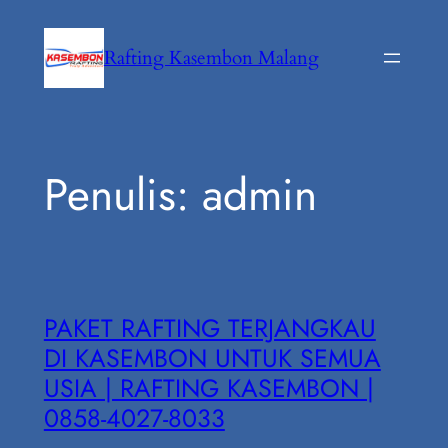
Lewati
ke
Rafting Kasembon Malang
konten
Penulis:
admin
PAKET RAFTING TERJANGKAU
DI KASEMBON UNTUK SEMUA
USIA | RAFTING KASEMBON |
0858-4027-8033