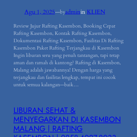
Agu 1, 2025
—
admin
in
KLIEN
by
Review Jujur Rafting Kasembon, Booking Cepat
Rafting Kasembon, Kontak Rafting Kasembon,
Dokumentasi Rafting Kasembon, Fasilitas Di Rafting
Kasembon Paket Rafting Terjangkau di Kasembon
Ingin liburan seru yang penuh tantangan, tapi tetap
aman dan ramah di kantong? Rafting di Kasembon,
Malang adalah jawabannya! Dengan harga yang
terjangkau dan fasilitas lengkap, tempat ini cocok
untuk semua kalangan—baik…
LIBURAN SEHAT &
MENYEGARKAN DI KASEMBON
MALANG | RAFTING