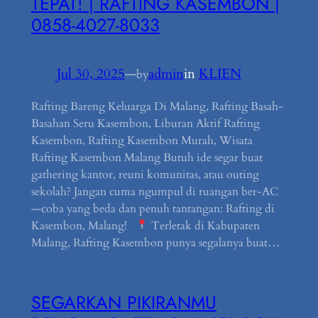
TEPAT! | RAFTING KASEMBON |
0858-4027-8033
Jul 30, 2025
—
admin
in
KLIEN
by
Rafting Bareng Keluarga Di Malang, Rafting Basah-
Basahan Seru Kasembon, Liburan Aktif Rafting
Kasembon, Rafting Kasembon Murah, Wisata
Rafting Kasembon Malang Butuh ide segar buat
gathering kantor, reuni komunitas, atau outing
sekolah? Jangan cuma ngumpul di ruangan ber-AC
—coba yang beda dan penuh tantangan: Rafting di
Kasembon, Malang!⠀
Terletak di Kabupaten
Malang, Rafting Kasembon punya segalanya buat…
SEGARKAN PIKIRANMU