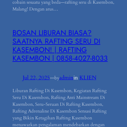
cobain sesuatu yang beda—rafting seru di Kasembon,
Malang! Dengan arus…
BOSAN LIBURAN BIASA?
SAATNYA RAFTING SERU DI
KASEMBON! | RAFTING
KASEMBON | 0858-4027-8033
Jul 22, 2025
—
admin
in
KLIEN
by
Liburan Rafting Di Kasembon, Kegiatan Rafting
Seru Di Kasembon, Rafting Anti Mainstream Di
Kasembon, Seru-Seruan Di Rafting Kasembon,
Rafting Adrenaline Di Kasembon Sensasi Rafting
yang Bikin Ketagihan Rafting Kasembon
menawarkan pengalaman mendebarkan dengan