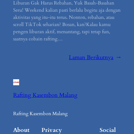
Liburan Gak Harus Rebahan, Yuk Basah-Basahan
Seru! Weekend kalian pasti berlalu begitu aja dengan
aktivitas yang itu-itu terus. Nonton, rebahan, atau
scroll TikTok seharian? Bosan, kan?Kalau kamu
pengen liburan aktif, menantang, tapi tetap fun,
saatnya cobain rafting…
Laman Berikutnya
→
Rafting Kasembon Malang
Rafting Kasembon Malang
About
Privacy
Social