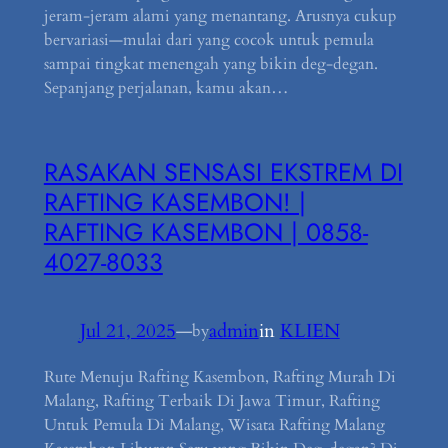
jeram-jeram alami yang menantang. Arusnya cukup
bervariasi—mulai dari yang cocok untuk pemula
sampai tingkat menengah yang bikin deg-degan.
Sepanjang perjalanan, kamu akan…
RASAKAN SENSASI EKSTREM DI
RAFTING KASEMBON! |
RAFTING KASEMBON | 0858-
4027-8033
Jul 21, 2025
—
admin
in
KLIEN
by
Rute Menuju Rafting Kasembon, Rafting Murah Di
Malang, Rafting Terbaik Di Jawa Timur, Rafting
Untuk Pemula Di Malang, Wisata Rafting Malang