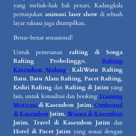
yang meliuk-liuk bak penari. Kadangkala
pertunjukan
animasi laser show
di sebuah
layar raksasa juga ditampilkan.
Benar-benar sensasional!
Untuk pemesanan
rafting di Songa
Rafting Probolinggo
,
Rafting
Kasembon Malang
,
KaliWatu Rafting
Batu
,
Batu Alam Rafting
,
Pacet Rafting
,
Kediri Rafting
dan
Rafting di Jatim
yang
lain, untuk konsultasi dan booking
Training
Motivasi
di Kasembon Jatim
,
Outbound
di Kasembon
Jatim
,
Wisata di Kasembon
Jatim
,
Travel di Kasembon Jatim
dan
Hotel di Pacet Jatim
yang sesuai dengan