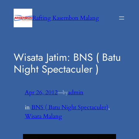
Lewati
ke
Rafting Kasembon Malang
konten
Wisata Jatim: BNS ( Batu
Night Spectaculer )
Apr 26, 2012
—
admin
by
in
BNS ( Batu Night Spectaculer)
, 
Wisata Malang