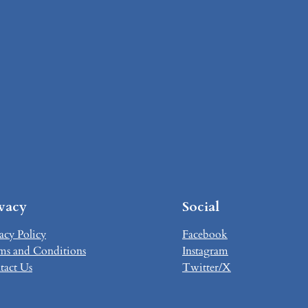
ivacy
Social
acy Policy
Facebook
ms and Conditions
Instagram
tact Us
Twitter/X