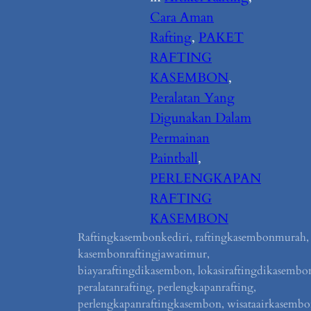
Cara Aman
Rafting
, 
PAKET
RAFTING
KASEMBON
, 
Peralatan Yang
Digunakan Dalam
Permainan
Paintball
, 
PERLENGKAPAN
RAFTING
KASEMBON
Raftingkasembonkediri, raftingkasembonmurah,
kasembonraftingjawatimur,
biayaraftingdikasembon, lokasiraftingdikasembo
peralatanrafting, perlengkapanrafting,
perlengkapanraftingkasembon, wisataairkasemb