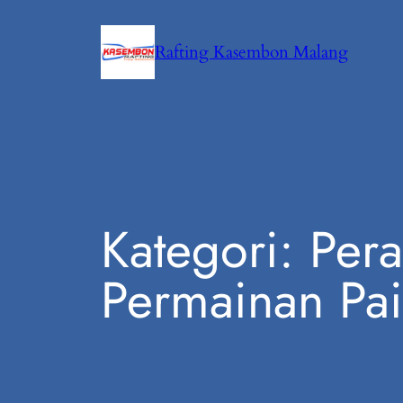
Lewati
ke
Rafting Kasembon Malang
konten
Kategori:
Pera
Permainan Pai