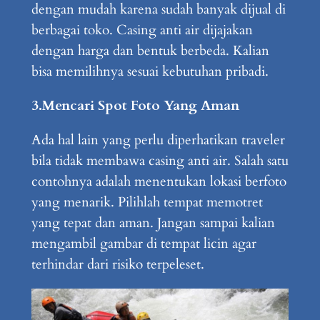
dengan mudah karena sudah banyak dijual di
berbagai toko. Casing anti air dijajakan
dengan harga dan bentuk berbeda. Kalian
bisa memilihnya sesuai kebutuhan pribadi.
3.Mencari Spot Foto Yang Aman
Ada hal lain yang perlu diperhatikan traveler
bila tidak membawa casing anti air. Salah satu
contohnya adalah menentukan lokasi berfoto
yang menarik. Pilihlah tempat memotret
yang tepat dan aman. Jangan sampai kalian
mengambil gambar di tempat licin agar
terhindar dari risiko terpeleset.