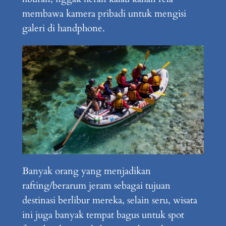
membawa kamera pribadi untuk mengisi
galeri di handphone.
Banyak orang yang menjadikan
rafting/berarum jeram sebagai tujuan
destinasi berlibur mereka, selain seru, wisata
ini juga banyak tempat bagus untuk spot