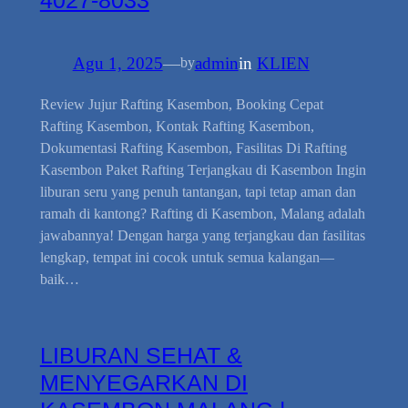
Agu 1, 2025
—
admin
in
KLIEN
by
Review Jujur Rafting Kasembon, Booking Cepat
Rafting Kasembon, Kontak Rafting Kasembon,
Dokumentasi Rafting Kasembon, Fasilitas Di Rafting
Kasembon Paket Rafting Terjangkau di Kasembon Ingin
liburan seru yang penuh tantangan, tapi tetap aman dan
ramah di kantong? Rafting di Kasembon, Malang adalah
jawabannya! Dengan harga yang terjangkau dan fasilitas
lengkap, tempat ini cocok untuk semua kalangan—
baik…
LIBURAN SEHAT &
MENYEGARKAN DI