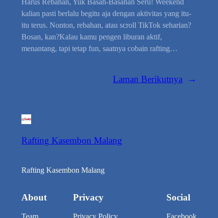
Harus Rebahan, Yuk Basah-Basahan Seru! Weekend
kalian pasti berlalu begitu aja dengan aktivitas yang itu-
itu terus. Nonton, rebahan, atau scroll TikTok seharian?
Bosan, kan?Kalau kamu pengen liburan aktif,
menantang, tapi tetap fun, saatnya cobain rafting…
Laman Berikutnya
→
Rafting Kasembon Malang
Rafting Kasembon Malang
About
Privacy
Social
Team
Privacy Policy
Facebook