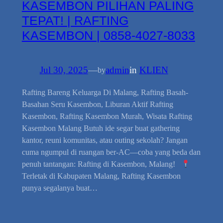
KASEMBON PILIHAN PALING
TEPAT! | RAFTING
KASEMBON | 0858-4027-8033
Jul 30, 2025
—
admin
in
KLIEN
by
Rafting Bareng Keluarga Di Malang, Rafting Basah-
Basahan Seru Kasembon, Liburan Aktif Rafting
Kasembon, Rafting Kasembon Murah, Wisata Rafting
Kasembon Malang Butuh ide segar buat gathering
kantor, reuni komunitas, atau outing sekolah? Jangan
cuma ngumpul di ruangan ber-AC—coba yang beda dan
penuh tantangan: Rafting di Kasembon, Malang!⠀
Terletak di Kabupaten Malang, Rafting Kasembon
punya segalanya buat…