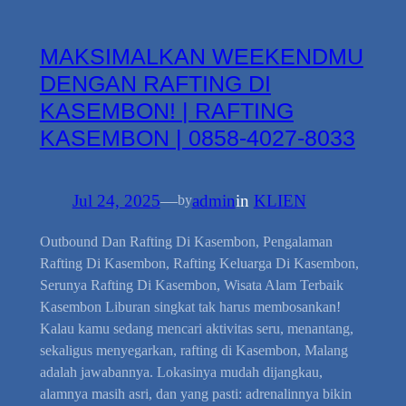
MAKSIMALKAN WEEKENDMU
DENGAN RAFTING DI
KASEMBON! | RAFTING
KASEMBON | 0858-4027-8033
Jul 24, 2025
—
admin
in
KLIEN
by
Outbound Dan Rafting Di Kasembon, Pengalaman
Rafting Di Kasembon, Rafting Keluarga Di Kasembon,
Serunya Rafting Di Kasembon, Wisata Alam Terbaik
Kasembon Liburan singkat tak harus membosankan!
Kalau kamu sedang mencari aktivitas seru, menantang,
sekaligus menyegarkan, rafting di Kasembon, Malang
adalah jawabannya. Lokasinya mudah dijangkau,
alamnya masih asri, dan yang pasti: adrenalinnya bikin