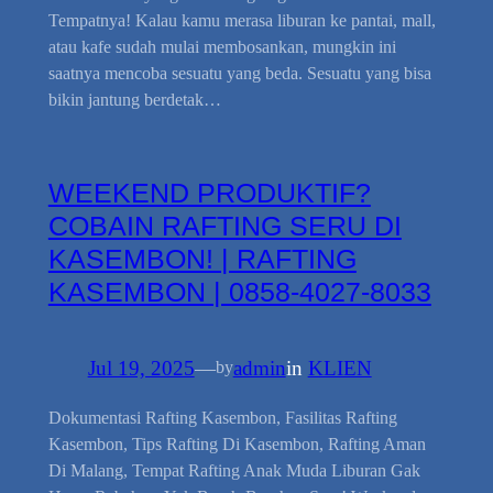
Tempatnya! Kalau kamu merasa liburan ke pantai, mall,
atau kafe sudah mulai membosankan, mungkin ini
saatnya mencoba sesuatu yang beda. Sesuatu yang bisa
bikin jantung berdetak…
WEEKEND PRODUKTIF?
COBAIN RAFTING SERU DI
KASEMBON! | RAFTING
KASEMBON | 0858-4027-8033
Jul 19, 2025
—
admin
in
KLIEN
by
Dokumentasi Rafting Kasembon, Fasilitas Rafting
Kasembon, Tips Rafting Di Kasembon, Rafting Aman
Di Malang, Tempat Rafting Anak Muda Liburan Gak