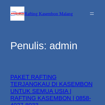
Lewati
ke
Rafting Kasembon Malang
konten
Penulis:
admin
PAKET RAFTING
TERJANGKAU DI KASEMBON
UNTUK SEMUA USIA |
RAFTING KASEMBON | 0858-
4027-8033