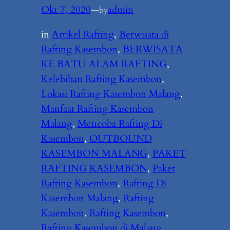
Okt 7, 2020
—
admin
by
in
Artikel Rafting
, 
Berwisata di
Rafting Kasembon
, 
BERWISATA
KE BATU ALAM RAFTING
, 
Kelebihan Rafting Kasembon
, 
Lokasi Rafting Kasembon Malang
, 
Manfaat Rafting Kasembon
Malang
, 
Mencoba Rafting Di
Kasembon
, 
OUTBOUND
KASEMBON MALANG
, 
PAKET
RAFTING KASEMBON
, 
Paket
Rafting Kasembon
, 
Rafting Di
Kasembon Malang
, 
Rafting
Kasembon
, 
Rafting Kasembon
, 
Rafting Kasembon di Malang
, 