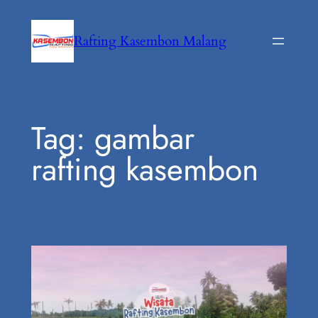
Lewati
ke
Rafting Kasembon Malang
konten
Tag:
gambar
rafting kasembon