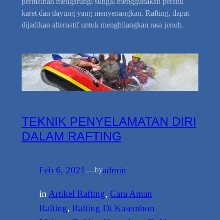
permainan mengarungi sungai menggunakan perahu
karet dan dayung yang menyenangkan. Rafting, dapat
dijadikan alternatif untuk menghilangkan rasa jenuh.
TEKNIK PENYELAMATAN DIRI
DALAM RAFTING
Feb 6, 2021
—
admin
by
in
Artikel Rafting
, 
Cara Aman
Rafting
, 
Rafting Di Kasembon