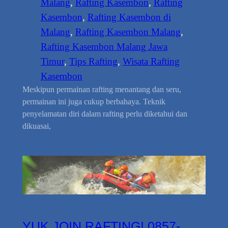
Malang
, 
Rafting Kasembon
, 
Rafting
Kasembon
, 
Rafting Kasembon di
Malang
, 
Rafting Kasembon Malang
, 
Rafting Kasembon Malang Jawa
Timur
, 
Tips Rafting
, 
Wisata Rafting
Kasembon
Meskipun permainan rafting menantang dan seru,
permainan ini juga cukup berbahaya. Teknik
penyelamatan diri dalam rafting perlu diketahui dan
dikuasai,
YUK JOIN RAFTING! 0857-