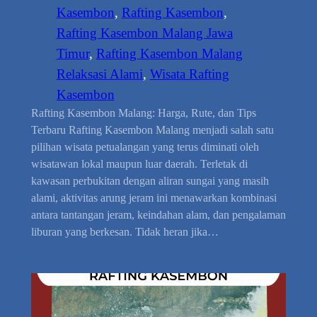
Kasembon
, 
Rafting Kasembon
, 
Rafting Kasembon Malang Jawa
Timur
, 
Rafting Kasembon Malang
Relaksasi Alami
, 
Wisata Rafting
Kasembon
Rafting Kasembon Malang: Harga, Rute, dan Tips
Terbaru Rafting Kasembon Malang menjadi salah satu
pilihan wisata petualangan yang terus diminati oleh
wisatawan lokal maupun luar daerah. Terletak di
kawasan perbukitan dengan aliran sungai yang masih
alami, aktivitas arung jeram ini menawarkan kombinasi
antara tantangan jeram, keindahan alam, dan pengalaman
liburan yang berkesan. Tidak heran jika…