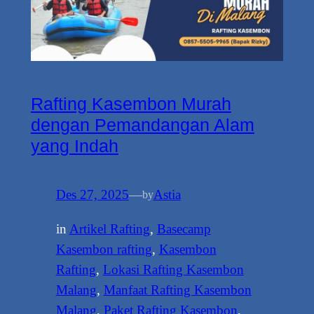
Rafting Kasembon Murah
dengan Pemandangan Alam
yang Indah
Des 27, 2025
—
Astia
by
in
Artikel Rafting
, 
Basecamp
Kasembon rafting
, 
Kasembon
Rafting
, 
Lokasi Rafting Kasembon
Malang
, 
Manfaat Rafting Kasembon
Malang
, 
Paket Rafting Kasembon
, 