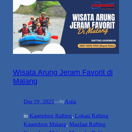
Wisata Arung Jeram Favorit di
Malang
Des 19, 2025
—
Astia
by
in
Kasembon Rafting
, 
Lokasi Rafting
Kasembon Malang
, 
Manfaat Rafting