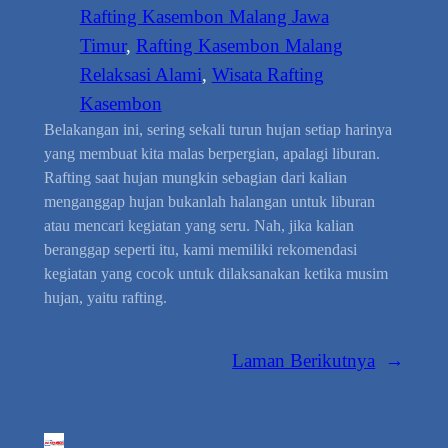
Rafting Kasembon Malang Jawa
Timur
, 
Rafting Kasembon Malang
Relaksasi Alami
, 
Wisata Rafting
Kasembon
Belakangan ini, sering sekali turun hujan setiap harinya
yang membuat kita malas berpergian, apalagi liburan.
Rafting saat hujan mungkin sebagian dari kalian
menganggap hujan bukanlah halangan untuk liburan
atau mencari kegiatan yang seru. Nah, jika kalian
beranggap seperti itu, kami memiliki rekomendasi
kegiatan yang cocok untuk dilaksanakan ketika musim
hujan, yaitu rafting.
Laman Berikutnya
→