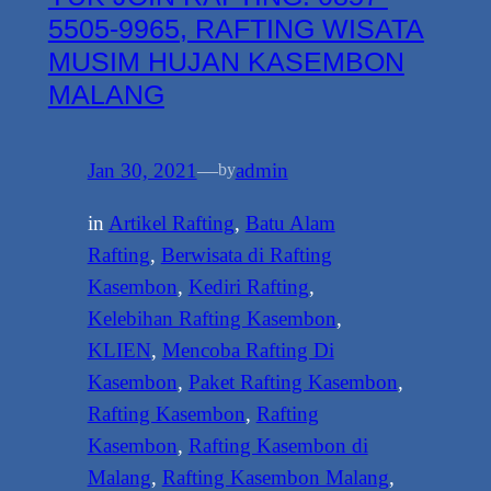
5505-9965, RAFTING WISATA
MUSIM HUJAN KASEMBON
MALANG
Jan 30, 2021
—
admin
by
in
Artikel Rafting
, 
Batu Alam
Rafting
, 
Berwisata di Rafting
Kasembon
, 
Kediri Rafting
, 
Kelebihan Rafting Kasembon
, 
KLIEN
, 
Mencoba Rafting Di
Kasembon
, 
Paket Rafting Kasembon
, 
Rafting Kasembon
, 
Rafting
Kasembon
, 
Rafting Kasembon di
Malang
, 
Rafting Kasembon Malang
, 