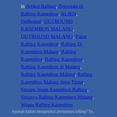
in
Artikel Rafting
, 
Berwisata di
Rafting Kasembon
, 
KLIEN
, 
Outbound
, 
OUTBOUND
KASEMBON MALANG
, 
OUTBOUND MALANG
, 
Paket
Rafting Kasembon
, 
Rafting Di
Kasembon Malang
, 
Rafting
Kasembon
, 
Rafting Kasembon
, 
Rafting Kasembon di Malang
, 
Rafting Kasembon Malang
, 
Rafting
Kasembon Malang Jawa Timur
, 
Sensasi Jeram Kasembon Rafting
, 
Serunya Rafting Kasembon Malang
, 
Wisata Rafting Kasembon
Apakah kalian mengetahui permainan rafting? Ya,