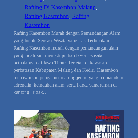
Rafting Di Kasembon Malang
, 
Rafting Kasembon
, 
Rafting
Kasembon
Rafting Kasembon Murah dengan Pemandangan Alam
yang Indah, Sensasi Wisata yang Tak Terlupakan
Rafting Kasembon murah dengan pemandangan alam
yang indah kini menjadi pilihan favorit wisata
petualangan di Jawa Timur. Terletak di kawasan
perbatasan Kabupaten Malang dan Kediri, Kasembon
menawarkan pengalaman arung jeram yang memadukan
adrenalin, keindahan alam, serta harga yang ramah di
kantong. Tidak…