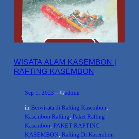
WISATA ALAM KASEMBON |
RAFTING KASEMBON
Sep 1, 2023
—
admin
by
in
Berwisata di Rafting Kasembon
, 
Kasembon Rafting
, 
Paket Rafting
Kasembon
, 
PAKET RAFTING
KASEMBON
, 
Rafting Di Kasembon