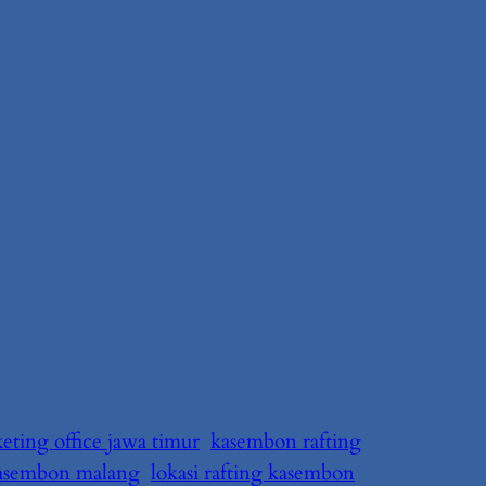
eting office jawa timur
kasembon rafting
 kasembon malang
lokasi rafting kasembon