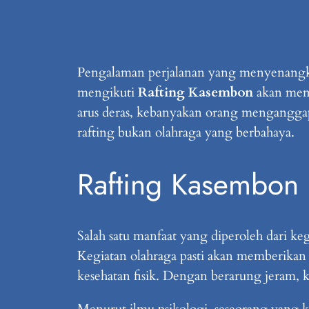
Pengalaman perjalanan yang menyenangka
mengikuti
Rafting Kasembon
akan memb
arus deras, kebanyakan orang menganggap r
rafting bukan olahraga yang berbahaya.
Rafting Kasembon
Salah satu manfaat yang diperoleh dari keg
Kegiatan olahraga pasti akan memberikan 
kesehatan fisik. Dengan berarung jeram, 
Menurut ilmu psikologi, seseorang yang