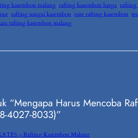
fting kasembon malang
rafting kasembon harga
rafting
imur
rafting sungai kasembon
rute rafting kasembon
te
sata rafting kasembon malang
uk “Mengapa Harus Mencoba Raft
8-4027-8033)”
S – Rafting Kasembon Malang