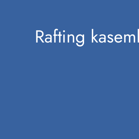
Rafting kase