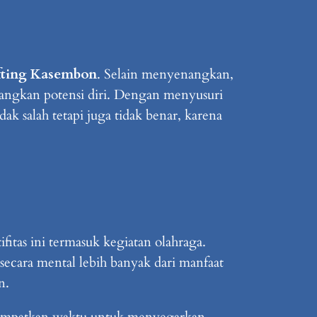
fting Kasembon
. Selain menyenangkan,
ngkan potensi diri. Dengan menyusuri
k salah tetapi juga tidak benar, karena
tifitas ini termasuk kegiatan olahraga.
secara mental lebih banyak dari manfaat
n.
nyempatkan waktu untuk menyegarkan