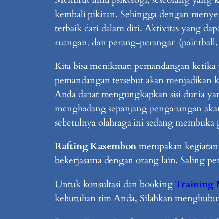
kembali pikiran. Sehingga dengan menye
terbaik dari dalam diri. Aktivitas yang da
ruangan, dan perang-perangan (paintball, 
Kita bisa menikmati pemandangan ketika 
pemandangan tersebut akan menjadikan kit
Anda dapat mengungkapkan sisi dunia yan
menghadang sepanjang pengarungan akan 
sebetulnya olahraga ini sedang membuka p
Rafting Kasembon
merupakan kegiatan 
bekerjasama dengan orang lain. Saling pe
Untuk konsultasi dan booking
Training 
kebutuhan tim Anda, Silahkan menghubun