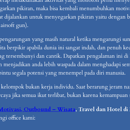
garkan pikiran, maka bisa kembali menumbuhkan motiva
pat dijalankan untuk menyegarkan pikiran yaitu dengan be
airsoft gun).
pengarungan yang masih natural ketika mengarungi sun
a berpikir apabila dunia ini sangat indah, dan penuh 
g tersembunyi dan cantik. Dapatkan pengalaman ini di
menjadikan anda lebih waspada dalam menghadapi semu
intu segala potensi yang menempel pada diri manusia.
kelompok bukan kerja individu. Saat berarung jeram na
rcaya jika semua ikut terlibat, bukan karena kemampuan
Motivasi
,
Outbound – Wisata
, Travel dan Hotel d
gi office kami: