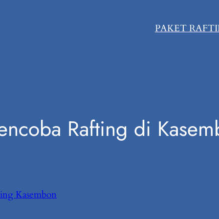
PAKET RAFT
ncoba Rafting di Kasem
ting Kasembon