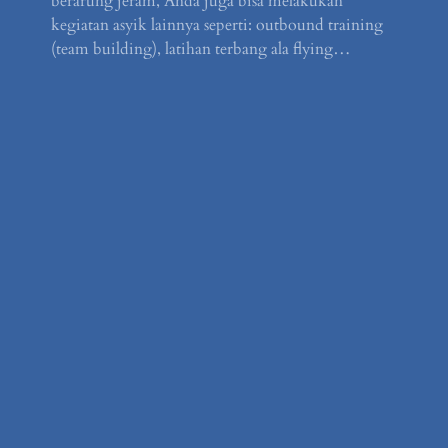
berarung jeram, Anda juga bisa melakukan
kegiatan asyik lainnya seperti: outbound training
(team building), latihan terbang ala flying…