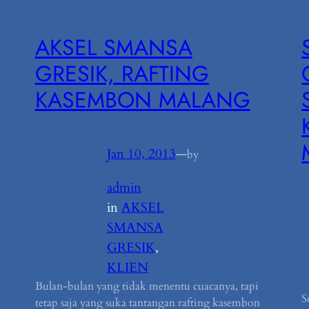
AKSEL SMANSA
GRESIK, RAFTING
KASEMBON MALANG
Jan 10, 2013
—
by
admin
in
AKSEL
SMANSA
GRESIK
, 
KLIEN
Bulan-bulan yang tidak menentu cuacanya, tapi
S
tetap saja yang suka tantangan rafting kasembon