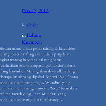
Nov 17, 2012
—
admin
by
in
Rafting
Kasembon
ebelum menuju start point rafting di kasembon
alang, peserta rafting akan diberi penjelasan
ingkat tentang beberapa hal yang harus
iperhatikan selama pengarungan. Disini peserta
afting kasembon Malang akan dikenalkan dengan
eberapa istilah yang dipakai. Seperti “Maju” yang
ermakna mendayung maju, “Mundur” yang
ermakna mendayung mundur, “Stop” bermakna
erhenti mendayung, “Kiri Mundur” yang
ermakna pendayung kiri mendayung…