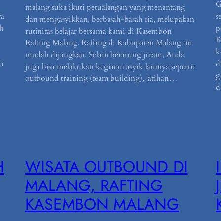
G
malang suka ikuti petualangan yang menantang
ta
s
dan mengasyikkan, berbasah-basah ria, melupakan
ah
p
rutinitas belajar bersama kami di Kasembon
K
Rafting Malang. Rafting di Kabupaten Malang ini
k
mudah dijangkau. Selain berarung jeram, Anda
ta
d
juga bisa melakukan kegiatan asyik lainnya seperti:
g
outbound training (team building), latihan…
d
H
WISATA OUTBOUND DI
MALANG, RAFTING
KASEMBON MALANG