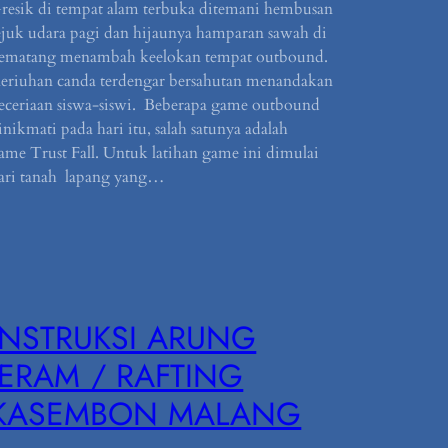
resik di tempat alam terbuka ditemani hembusan
ejuk udara pagi dan hijaunya hamparan sawah di
ematang menambah keelokan tempat outbound.
eriuhan canda terdengar bersahutan menandakan
eceriaan siswa-siswi. Beberapa game outbound
inikmati pada hari itu, salah satunya adalah
ame Trust Fall. Untuk latihan game ini dimulai
ari tanah lapang yang…
INSTRUKSI ARUNG
JERAM / RAFTING
KASEMBON MALANG