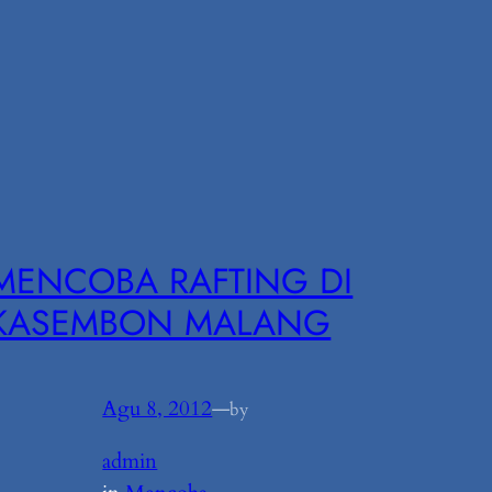
MENCOBA RAFTING DI
KASEMBON MALANG
Agu 8, 2012
—
by
admin