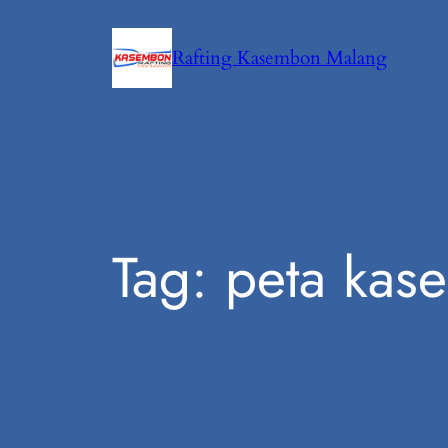
Lewati
ke
Rafting Kasembon Malang
konten
Tag:
peta kas