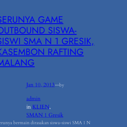
SERUNYA GAME
OUTBOUND SISWA-
SISWI SMA N 1 GRESIK,
KASEMBON RAFTING
MALANG
Jan 10, 2013
—
by
admin
in
KLIEN
, 
SMAN 1 Gresik
erunya bermain dirasakan siswa-siswi SMA 1 N