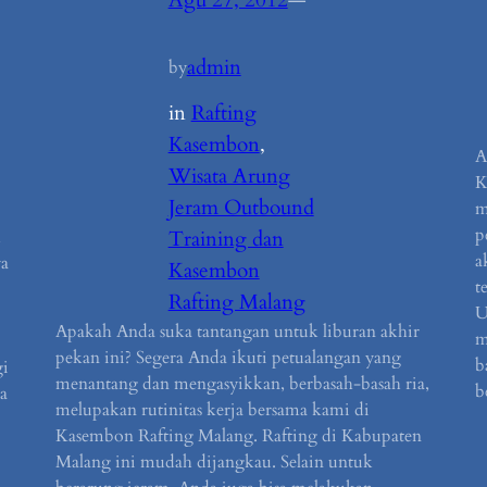
Agu 27, 2012
—
admin
by
in
Rafting
Kasembon
, 
A
Wisata Arung
K
Jeram Outbound
m
p
m
Training dan
a
ya
Kasembon
t
Rafting Malang
U
Apakah Anda suka tantangan untuk liburan akhir
m
pekan ini? Segera Anda ikuti petualangan yang
b
gi
menantang dan mengasyikkan, berbasah-basah ria,
b
a
melupakan rutinitas kerja bersama kami di
Kasembon Rafting Malang. Rafting di Kabupaten
Malang ini mudah dijangkau. Selain untuk