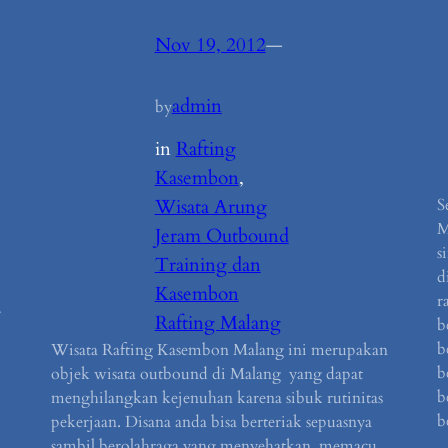
Nov 19, 2012
—
admin
by
in
Rafting
Kasembon
, 
Wisata Arung
S
M
Jeram Outbound
s
Training dan
d
Kasembon
r
…
Rafting Malang
b
b
Wisata Rafting Kasembon Malang ini merupakan
b
objek wisata outbound di Malang yang dapat
b
menghilangkan kejenuhan karena sibuk rutinitas
b
pekerjaan. Disana anda bisa berteriak sepuasnya
sambil berolahraga yang menyehatkan, memacu