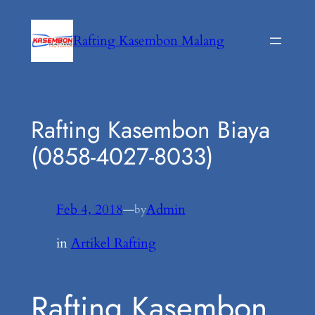
Lewati
ke
Rafting Kasembon Malang
konten
Rafting Kasembon Biaya
(0858-4027-8033)
Feb 4, 2018
—
Admin
by
in
Artikel Rafting
Rafting Kasembon