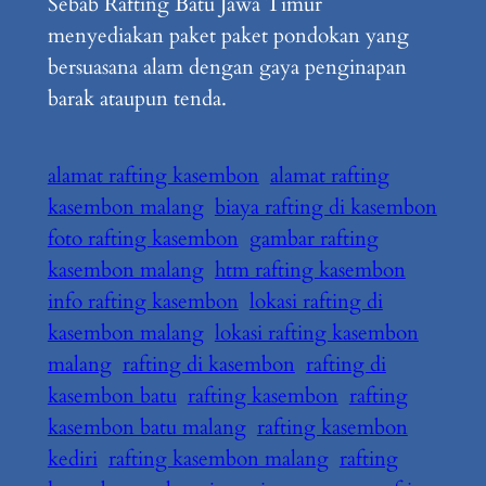
Sebab Rafting Batu Jawa Timur
menyediakan paket paket pondokan yang
bersuasana alam dengan gaya penginapan
barak ataupun tenda.
alamat rafting kasembon
alamat rafting
kasembon malang
biaya rafting di kasembon
foto rafting kasembon
gambar rafting
kasembon malang
htm rafting kasembon
info rafting kasembon
lokasi rafting di
kasembon malang
lokasi rafting kasembon
malang
rafting di kasembon
rafting di
kasembon batu
rafting kasembon
rafting
kasembon batu malang
rafting kasembon
kediri
rafting kasembon malang
rafting