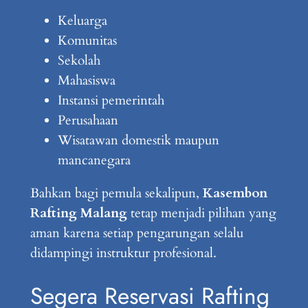
Keluarga
Komunitas
Sekolah
Mahasiswa
Instansi pemerintah
Perusahaan
Wisatawan domestik maupun
mancanegara
Bahkan bagi pemula sekalipun,
Kasembon
Rafting Malang
tetap menjadi pilihan yang
aman karena setiap pengarungan selalu
didampingi instruktur profesional.
Segera Reservasi Rafting