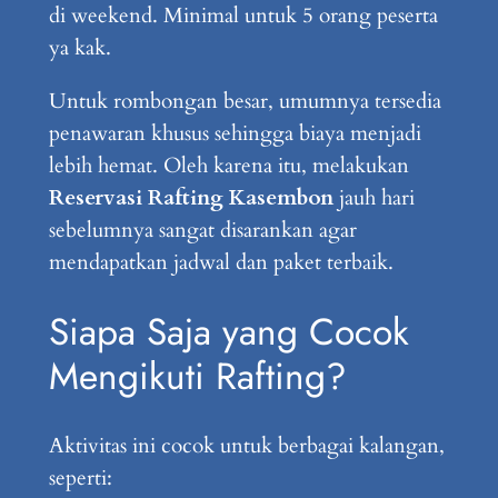
di weekend. Minimal untuk 5 orang peserta
ya kak.
Untuk rombongan besar, umumnya tersedia
penawaran khusus sehingga biaya menjadi
lebih hemat. Oleh karena itu, melakukan
Reservasi Rafting Kasembon
jauh hari
sebelumnya sangat disarankan agar
mendapatkan jadwal dan paket terbaik.
Siapa Saja yang Cocok
Mengikuti Rafting?
Aktivitas ini cocok untuk berbagai kalangan,
seperti: