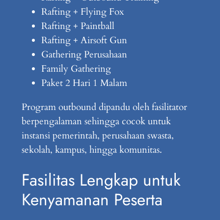
Rafting + Flying Fox
Rafting + Paintball
Rafting + Airsoft Gun
Gathering Perusahaan
Family Gathering
Paket 2 Hari 1 Malam
Program outbound dipandu oleh fasilitator
berpengalaman sehingga cocok untuk
instansi pemerintah, perusahaan swasta,
sekolah, kampus, hingga komunitas.
Fasilitas Lengkap untuk
Kenyamanan Peserta