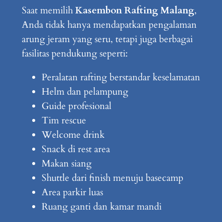
Saat memilih
Kasembon Rafting Malang
,
Anda tidak hanya mendapatkan pengalaman
arung jeram yang seru, tetapi juga berbagai
fasilitas pendukung seperti:
Peralatan rafting berstandar keselamatan
Helm dan pelampung
Guide profesional
Tim rescue
Welcome drink
Snack di rest area
Makan siang
Shuttle dari finish menuju basecamp
Area parkir luas
Ruang ganti dan kamar mandi