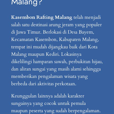
Malang?
Kasembon Rafting Malang
telah menjadi
salah satu destinasi arung jeram yang populer
di Jawa Timur. Berlokasi di Desa Bayem,
Kecamatan Kasembon, Kabupaten Malang,
tempat ini mudah dijangkau baik dari Kota
Malang maupun Kediri. Lokasinya
dikelilingi hamparan sawah, perbukitan hijau,
dan aliran sungai yang masih alami sehingga
memberikan pengalaman wisata yang
berbeda dari aktivitas perkotaan.
Keunggulan lainnya adalah karakter
sungainya yang cocok untuk pemula
maupun peserta yang sudah berpengalaman.