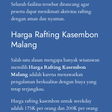
Seluruh fasilitas tersebut dirancang agar
peserta dapat menikmati aktivitas rafting
dengan aman dan nyaman.
Harga Rafting Kasembon
Malang
Salah satu alasan mengapa banyak wisatawan
memilih
Harga Rafting Kasembon
Malang
adalah karena menawarkan
pengalaman berkualitas dengan biaya yang
tetap terjangkau.
Harga rafting kasembon untuk weekday
adalah 175K per orang dan 200K per orang