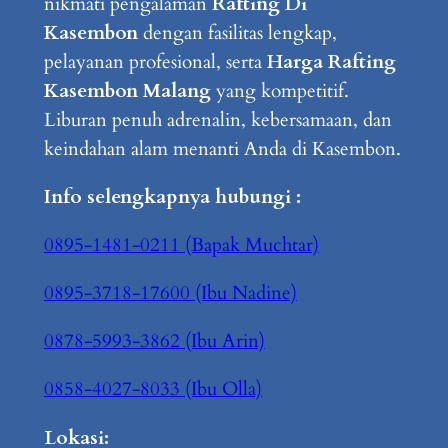
nikmati pengalaman
Rafting Di
Kasembon
dengan fasilitas lengkap,
pelayanan profesional, serta
Harga Rafting
Kasembon Malang
yang kompetitif.
Liburan penuh adrenalin, kebersamaan, dan
keindahan alam menanti Anda di Kasembon.
Info selengkapnya hubungi :
0895-1481-0211 (Bapak Muchtar)
0895-3718-17600 (Ibu Nadine)
0878-5993-3862 (Ibu Arin)
0858-4027-8033 (Ibu Olla)
Lokasi: