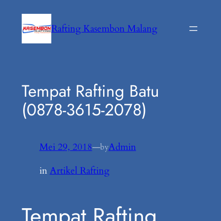
Lewati
ke
Rafting Kasembon Malang
konten
Tempat Rafting Batu
(0878-3615-2078)
Mei 29, 2018
—
Admin
by
in
Artikel Rafting
Tempat Rafting