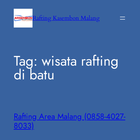
Lewati
ke
Rafting Kasembon Malang
konten
Tag:
wisata rafting
di batu
Rafting Area Malang (0858-4027-
8033)