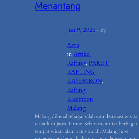
Menantang
Jun 9, 2026
—
by
Astia
in
Artikel
Rafting
, 
PAKET
RAFTING
KASEMBON
, 
Rafting
Kasembon
Malang
Malang dikenal sebagai salah satu destinasi wisata
terbaik di Jawa Timur. Selain memiliki berbagai
tempat wisata alam yang indah, Malang juga
menawarkan banyak aktivitas petualangan yang