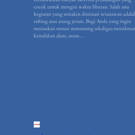
cocok untuk mengisi waktu liburan. Salah satu
kegiatan yang semakin diminati wisatawan adala
rafting atau arung jeram. Bagi Anda yang ingin
merasakan sensasi menantang sekaligus menikmat
keindahan alam, arum…