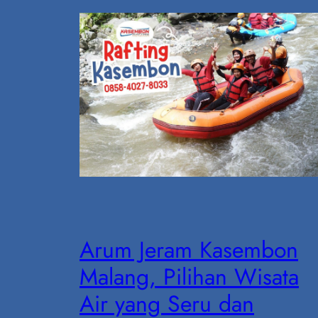
Arum Jeram Kasembon
Malang, Pilihan Wisata
Air yang Seru dan