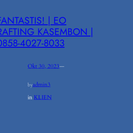
FANTASTIS! | EO
RAFTING KASEMBON |
0858-4027-8033
Okt 30, 2023
—
admin3
by
in
KLIEN