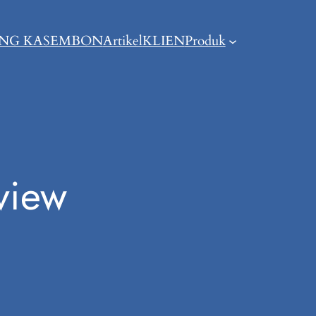
ING KASEMBON
Artikel
KLIEN
Produk
view