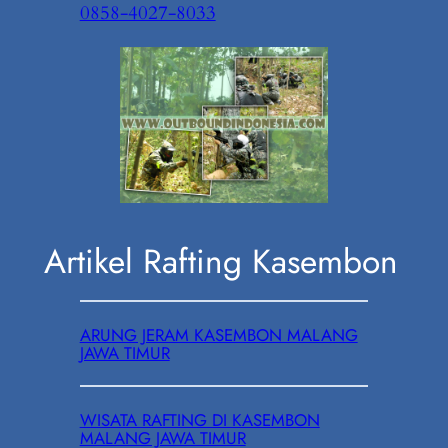
0858-4027-8033
Artikel Rafting Kasembon
ARUNG JERAM KASEMBON MALANG
JAWA TIMUR
WISATA RAFTING DI KASEMBON
MALANG JAWA TIMUR