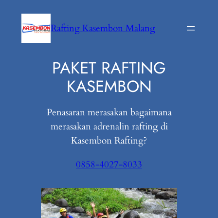
Lewati
ke
Rafting Kasembon Malang
konten
PAKET RAFTING
KASEMBON
Penasaran merasakan bagaimana
merasakan adrenalin rafting di
Kasembon Rafting?
0858-4027-8033