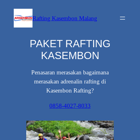
Lewati
ke
Rafting Kasembon Malang
konten
PAKET RAFTING
KASEMBON
Penasaran merasakan bagaimana
merasakan adrenalin rafting di
Kasembon Rafting?
0858-4027-8033