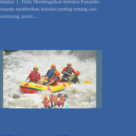
ihindari: 1. Tidak Mendengarkan Instruksi Pemandu:
emandu memberikan instruksi penting tentang cara
endayung, posisi…