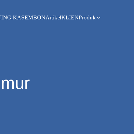
TING KASEMBON
Artikel
KLIEN
Produk
imur