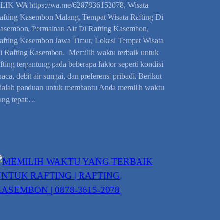
LIK WA https://wa.me/6287836152078, Wisata
afting Kasembon Malang, Tempat Wisata Rafting Di
asembon, Permainan Air Di Rafting Kasembon,
afting Kasembon Jawa Timur, Lokasi Tempat Wisata
i Rafting Kasembon. Memilih waktu terbaik untuk
afting tergantung pada beberapa faktor seperti kondisi
uaca, debit air sungai, dan preferensi pribadi. Berikut
dalah panduan untuk membantu Anda memilih waktu
ang tepat:…