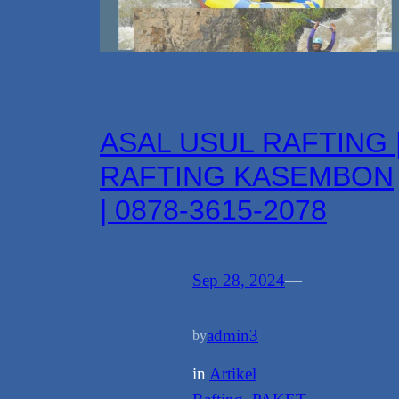
ASAL USUL RAFTING 
RAFTING KASEMBON
| 0878-3615-2078
Sep 28, 2024
—
admin3
by
in
Artikel