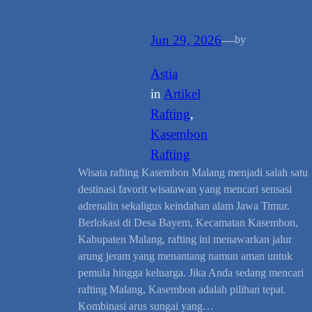
Jun 29, 2026
—
by
Astia
in
Artikel
Rafting
, 
Kasembon
Rafting
Wisata rafting Kasembon Malang menjadi salah satu
destinasi favorit wisatawan yang mencari sensasi
adrenalin sekaligus keindahan alam Jawa Timur.
Berlokasi di Desa Bayem, Kecamatan Kasembon,
Kabupaten Malang, rafting ini menawarkan jalur
arung jeram yang menantang namun aman untuk
pemula hingga keluarga. Jika Anda sedang mencari
rafting Malang, Kasembon adalah pilihan tepat.
Kombinasi arus sungai yang…