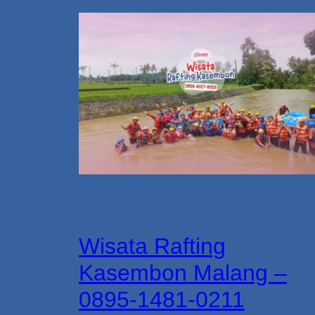
Wisata Rafting
Kasembon Malang –
0895-1481-0211