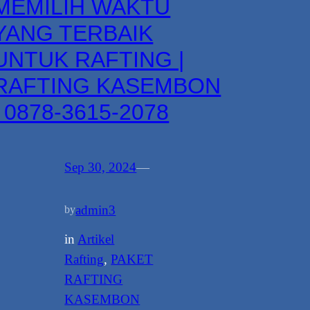
MEMILIH WAKTU
YANG TERBAIK
UNTUK RAFTING |
RAFTING KASEMBON
| 0878-3615-2078
Sep 30, 2024
—
admin3
by
in
Artikel
Rafting
, 
PAKET
RAFTING
KASEMBON