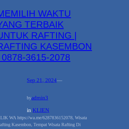
MEMILIH WAKTU
YANG TERBAIK
UNTUK RAFTING |
RAFTING KASEMBON
| 0878-3615-2078
Sep 21, 2024
—
admin3
by
in
KLIEN
LIK WA https://wa.me/6287836152078, Wisata
afting Kasembon, Tempat Wisata Rafting Di