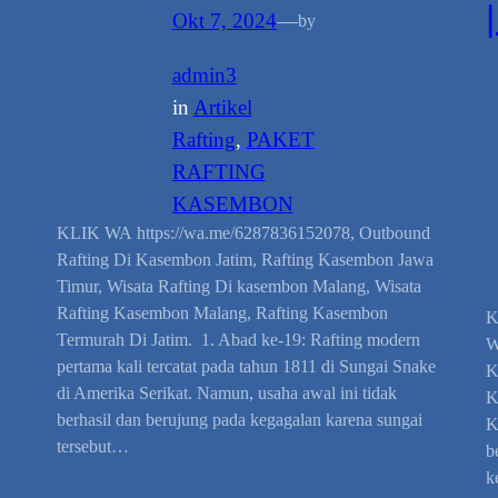
Okt 7, 2024
—
by
admin3
in
Artikel
Rafting
, 
PAKET
RAFTING
KASEMBON
KLIK WA https://wa.me/6287836152078, Outbound
Rafting Di Kasembon Jatim, Rafting Kasembon Jawa
Timur, Wisata Rafting Di kasembon Malang, Wisata
Rafting Kasembon Malang, Rafting Kasembon
K
Termurah Di Jatim. 1. Abad ke-19: Rafting modern
W
pertama kali tercatat pada tahun 1811 di Sungai Snake
K
di Amerika Serikat. Namun, usaha awal ini tidak
K
berhasil dan berujung pada kegagalan karena sungai
K
tersebut…
b
k