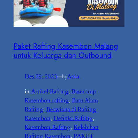
Paket Rafting Kasembon Malang
untuk Keluarga dan Outbound
Des 29, 2025
—
Astia
by
in
Artikel Rafting
, 
Basecamp
Kasembon rafting
, 
Batu Alam
Rafting
, 
Berwisata di Rafting
Kasembon
, 
Definisi Rafting
, 
Kasembon Rafting
, 
Kelebihan
Rafting Kasembon
, 
PAKET