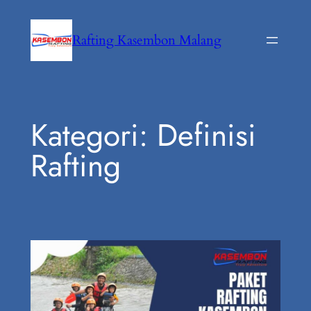
Lewati
ke
Rafting Kasembon Malang
konten
Kategori:
Definisi
Rafting